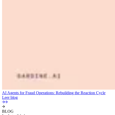
AI Agents for Fraud Operations: Rebuilding the Reaction Cycle
Leer blog
BLOG