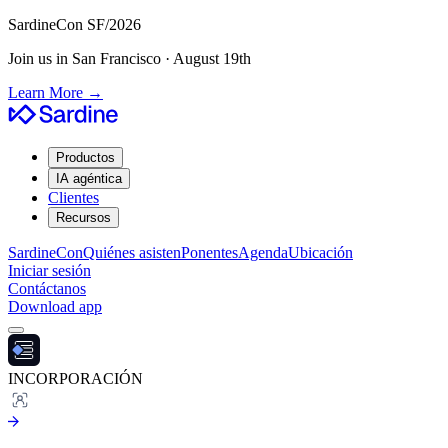
SardineCon SF/2026
Join us in San Francisco · August 19th
Learn More
→
Productos
IA agéntica
Clientes
Recursos
SardineCon
Quiénes asisten
Ponentes
Agenda
Ubicación
Iniciar sesión
Contáctanos
Download app
INCORPORACIÓN