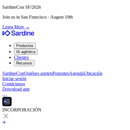
SardineCon SF/2026
Join us in San Francisco · August 19th
Learn More
→
Productos
IA agéntica
Clientes
Recursos
SardineCon
Quiénes asisten
Ponentes
Agenda
Ubicación
Iniciar sesión
Contáctanos
Download app
INCORPORACIÓN