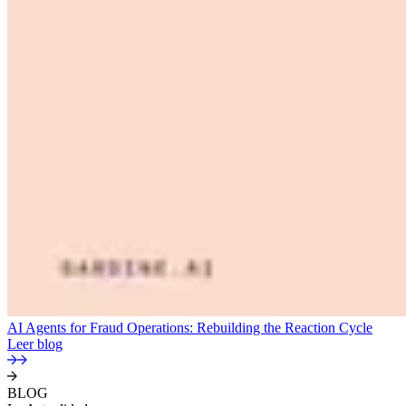
AI Agents for Fraud Operations: Rebuilding the Reaction Cycle
Leer blog
BLOG