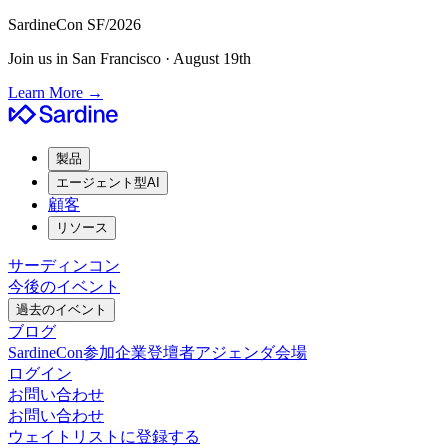
SardineCon SF/2026
Join us in San Francisco · August 19th
Learn More
→
製品
エージェント型AI
顧客
リソース
サーディンコン
今後のイベント
過去のイベント
ブログ
SardineCon
参加企業
登壇者
アジェンダ
会場
ログイン
お問い合わせ
お問い合わせ
ウェイトリストに登録する